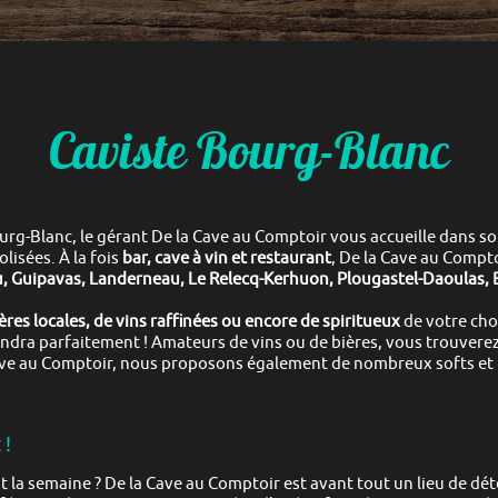
Caviste Bourg-Blanc
urg-Blanc
, le gérant
De la Cave au Comptoir
vous accueille dans s
olisées.
À la fois
bar, cave à vin et restaurant
,
De la Cave au Compt
, Guipavas, Landerneau, Le Relecq-Kerhuon, Plougastel-Daoulas, 
res locales, de vins raffinées ou encore de spiritueux
de votre cho
ondra parfaitement !
Amateurs de vins ou de bières, vous trouvere
ave au Comptoir
, nous proposons également de nombreux softs et 
 !
 la semaine ?
De la Cave au Comptoir
est avant tout un lieu de dét