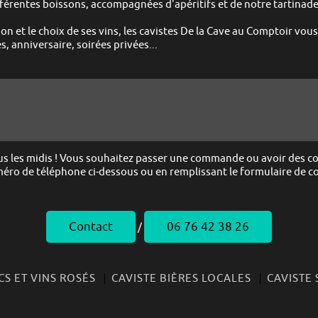
ifférentes boissons, accompagnées d'apéritifs et de notre tartinad
 et le choix de ses vins, les cavistes
De la Cave au Comptoir
vous 
, anniversaire, soirées privées...
 les midis !
Vous souhaitez passer une commande ou avoir des conse
éro de téléphone ci-dessous ou en remplissant le formulaire de c
Contact
06 76 42 38 26
/
CS ET VINS ROSÉS
CAVISTE BIÈRES LOCALES
CAVISTE 